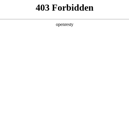
ss
Products
About Us
Investor Rela
y Solutions
>
Industrial Internet
>
Smart Factory Solution
EN
Global
新日 @ 北京建筑设计院
筑遇见科技赋能，会碰撞